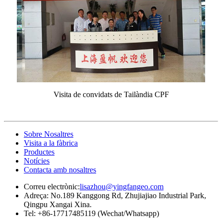
Visita de convidats de Tailàndia CPF
Sobre Nosaltres
Visita a la fàbrica
Productes
Notícies
Contacta amb nosaltres
Correu electrònic:
lisazhou@yingfangeo.com
Adreça: No.189 Kanggong Rd, Zhujiajiao Industrial Park,
Qingpu Xangai Xina.
Tel: +86-17717485119 (Wechat/Whatsapp)