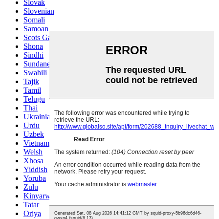
Slovak
Slovenian
Somali
Samoan
Scots Gaelic
Shona
Sindhi
Sundanese
Swahili
Tajik
Tamil
Telugu
Thai
Ukrainian
Urdu
Uzbek
Vietnamese
Welsh
Xhosa
Yiddish
Yoruba
Zulu
Kinyarwanda
Tatar
Oriya