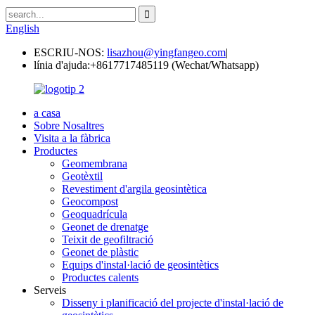
English
ESCRIU-NOS:
lisazhou@yingfangeo.com
|
línia d'ajuda:
+8617717485119 (Wechat/Whatsapp)
a casa
Sobre Nosaltres
Visita a la fàbrica
Productes
Geomembrana
Geotèxtil
Revestiment d'argila geosintètica
Geocompost
Geoquadrícula
Geonet de drenatge
Teixit de geofiltració
Geonet de plàstic
Equips d'instal·lació de geosintètics
Productes calents
Serveis
Disseny i planificació del projecte d'instal·lació de