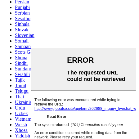
Persian
Punjabi
Serbian
Sesotho
Sinhala
Slovak
Slovenian
Somali
Samoan
Scots Gaelic
Shona
Sindhi
Sundanese
Swahili
Tajik
Tamil
Telugu
Thai
Ukrainian
Urdu
Uzbek
Vietnamese
Welsh
Xhosa
Yiddish