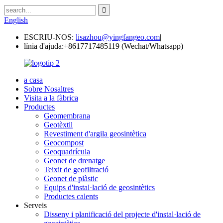
English
ESCRIU-NOS:
lisazhou@yingfangeo.com
|
línia d'ajuda:
+8617717485119 (Wechat/Whatsapp)
a casa
Sobre Nosaltres
Visita a la fàbrica
Productes
Geomembrana
Geotèxtil
Revestiment d'argila geosintètica
Geocompost
Geoquadrícula
Geonet de drenatge
Teixit de geofiltració
Geonet de plàstic
Equips d'instal·lació de geosintètics
Productes calents
Serveis
Disseny i planificació del projecte d'instal·lació de