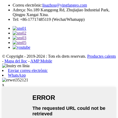
Correu electrònic:
lisazhou@yingfangeo.com
Adreça: No.189 Kanggong Rd, Zhujiajiao Industrial Park,
Qingpu Xangai Xina.
Tel: +86-17717485119 (Wechat/Whatsapp)
© Copyright - 2019-2024 : Tots els drets reservats.
Productes calents
-
Mapa del lloc
-
AMP Mobile
Enviar correu electrònic
WhatsApp
x