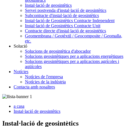
geosintètics
Instal·lació de geosintètics
Servei postvenda d'instal·lació de geosintètics
Subcontracte d'instal·lació de geosintètics
Instal·lació de Geosintètics Contracte Independent
Instal·lació de Geosintètics Contracte Unit
Contracte directe d'instal·lació de geosintètics
Geomembrana / Geotèxtil / Geocomposite / Geomalla,
etc.
Solució
Solucions de geosintètica d'abocador
Solucions geosintètiques per a aplicacions energètiques
Solucions geosintètiques per a aplicacions agrícoles i
aqüícoles
Notícies
Notícies de l'empresa
Notícies de la indústria
Contacta amb nosaltres
a casa
Instal·lació de geosintètics
Instal·lació de geosintètics