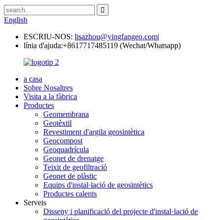
English
ESCRIU-NOS:
lisazhou@yingfangeo.com
|
línia d'ajuda:
+8617717485119 (Wechat/Whatsapp)
a casa
Sobre Nosaltres
Visita a la fàbrica
Productes
Geomembrana
Geotèxtil
Revestiment d'argila geosintètica
Geocompost
Geoquadrícula
Geonet de drenatge
Teixit de geofiltració
Geonet de plàstic
Equips d'instal·lació de geosintètics
Productes calents
Serveis
Disseny i planificació del projecte d'instal·lació de