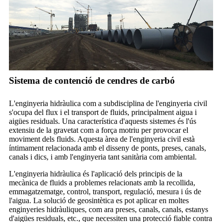
Sistema de contenció de cendres de carbó
L'enginyeria hidràulica com a subdisciplina de l'enginyeria civil
s'ocupa del flux i el transport de fluids, principalment aigua i
aigües residuals. Una característica d'aquests sistemes és l'ús
extensiu de la gravetat com a força motriu per provocar el
moviment dels fluids. Aquesta àrea de l'enginyeria civil està
íntimament relacionada amb el disseny de ponts, preses, canals,
canals i dics, i amb l'enginyeria tant sanitària com ambiental.
L'enginyeria hidràulica és l'aplicació dels principis de la
mecànica de fluids a problemes relacionats amb la recollida,
emmagatzematge, control, transport, regulació, mesura i ús de
l'aigua. La solució de geosintètica es pot aplicar en moltes
enginyeries hidràuliques, com ara preses, canals, canals, estanys
d'aigües residuals, etc., que necessiten una protecció fiable contra