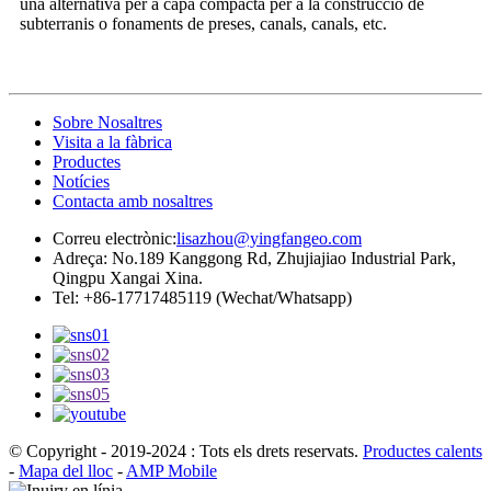
una alternativa per a capa compacta per a la construcció de
subterranis o fonaments de preses, canals, canals, etc.
Sobre Nosaltres
Visita a la fàbrica
Productes
Notícies
Contacta amb nosaltres
Correu electrònic:
lisazhou@yingfangeo.com
Adreça: No.189 Kanggong Rd, Zhujiajiao Industrial Park,
Qingpu Xangai Xina.
Tel: +86-17717485119 (Wechat/Whatsapp)
© Copyright - 2019-2024 : Tots els drets reservats.
Productes calents
-
Mapa del lloc
-
AMP Mobile