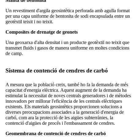
Manta de bentonita
Un revestiment d'argila geosintètica perforada amb agulla format
per una capa uniforme de bentonita de sodi encapsulada entre un
geotèxtil teixit i no teixit.
Composites de drenatge de geonets
Una geoxarxa d'alta densitat i un producte geotèxtil no teixit que
transmet fluids i gasos de manera uniforme en moltes condicions
de camp.
Sistema de contenció de cendres de carbó
A mesura que la població creix, també ho fa la demanda de més
capacitat d'energia elèctrica. Aquest augment de la demanda ha
estimulat la necessitat de noves centrals generadores i de mètodes
innovadors per millorar l'eficiència de les centrals elèctriques
existents. Els materials geosintètics proporcionen solucions a
diverses preocupacions associades a la generació d'energia de
carbó, com ara la protecció de les aigües subterrànies, la
contenció d'aigües de procés i l'embassament de cendres.
Geomembrana de contenció de cendres de carbó