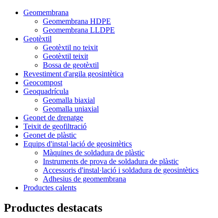
Geomembrana
Geomembrana HDPE
Geomembrana LLDPE
Geotèxtil
Geotèxtil no teixit
Geotèxtil teixit
Bossa de geotèxtil
Revestiment d'argila geosintètica
Geocompost
Geoquadrícula
Geomalla biaxial
Geomalla uniaxial
Geonet de drenatge
Teixit de geofiltració
Geonet de plàstic
Equips d'instal·lació de geosintètics
Màquines de soldadura de plàstic
Instruments de prova de soldadura de plàstic
Accessoris d'instal·lació i soldadura de geosintètics
Adhesius de geomembrana
Productes calents
Productes destacats