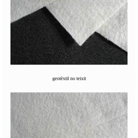
geotèxtil no teixit