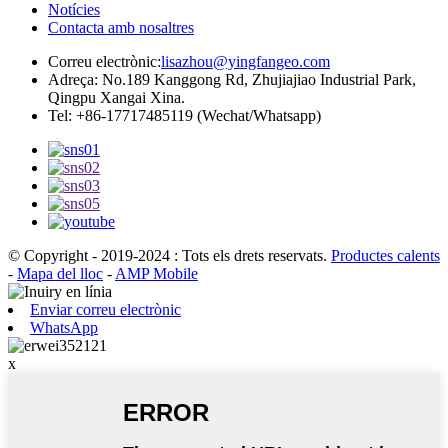
Notícies
Contacta amb nosaltres
Correu electrònic:
lisazhou@yingfangeo.com
Adreça: No.189 Kanggong Rd, Zhujiajiao Industrial Park,
Qingpu Xangai Xina.
Tel: +86-17717485119 (Wechat/Whatsapp)
© Copyright - 2019-2024 : Tots els drets reservats.
Productes calents
-
Mapa del lloc
-
AMP Mobile
Enviar correu electrònic
WhatsApp
x