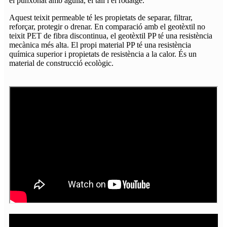
el punxonat amb agulla, el tall i el rodatge.
Aquest teixit permeable té les propietats de separar, filtrar,
reforçar, protegir o drenar. En comparació amb el geotèxtil no
teixit PET de fibra discontinua, el geotèxtil PP té una resistència
mecànica més alta. El propi material PP té una resistència
química superior i propietats de resistència a la calor. És un
material de construcció ecològic.