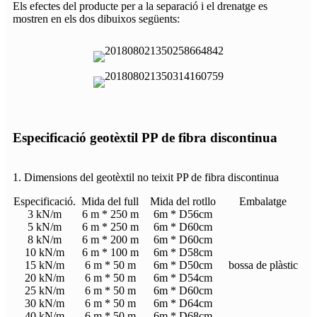
Els efectes del producte per a la separació i el drenatge es
mostren en els dos dibuixos següents:
Especificació geotèxtil PP de fibra discontinua
1. Dimensions del geotèxtil no teixit PP de fibra discontinua
Especificació.
Mida del full
Mida del rotllo
Embalatge
3 kN/m
6 m * 250 m
6m * D56cm
5 kN/m
6 m * 250 m
6m * D60cm
8 kN/m
6 m * 200 m
6m * D60cm
10 kN/m
6 m * 100 m
6m * D58cm
15 kN/m
6 m * 50 m
6m * D50cm
bossa de plàstic
20 kN/m
6 m * 50 m
6m * D54cm
25 kN/m
6 m * 50 m
6m * D60cm
30 kN/m
6 m * 50 m
6m * D64cm
40 kN/m
6 m * 50 m
6m * D68cm