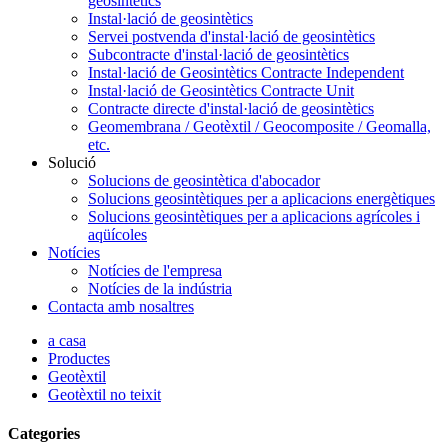
geosintètics
Instal·lació de geosintètics
Servei postvenda d'instal·lació de geosintètics
Subcontracte d'instal·lació de geosintètics
Instal·lació de Geosintètics Contracte Independent
Instal·lació de Geosintètics Contracte Unit
Contracte directe d'instal·lació de geosintètics
Geomembrana / Geotèxtil / Geocomposite / Geomalla,
etc.
Solució
Solucions de geosintètica d'abocador
Solucions geosintètiques per a aplicacions energètiques
Solucions geosintètiques per a aplicacions agrícoles i
aqüícoles
Notícies
Notícies de l'empresa
Notícies de la indústria
Contacta amb nosaltres
a casa
Productes
Geotèxtil
Geotèxtil no teixit
Categories