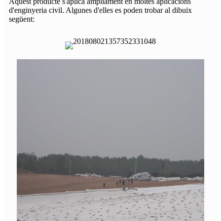
Aquest producte s'aplica àmpliament en moltes aplicacions
d'enginyeria civil. Algunes d'elles es poden trobar al dibuix
següent: