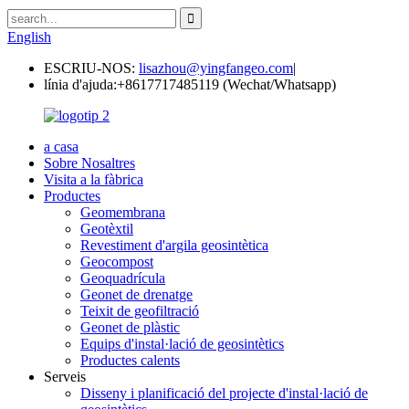
English
ESCRIU-NOS:
lisazhou@yingfangeo.com
|
línia d'ajuda:
+8617717485119 (Wechat/Whatsapp)
a casa
Sobre Nosaltres
Visita a la fàbrica
Productes
Geomembrana
Geotèxtil
Revestiment d'argila geosintètica
Geocompost
Geoquadrícula
Geonet de drenatge
Teixit de geofiltració
Geonet de plàstic
Equips d'instal·lació de geosintètics
Productes calents
Serveis
Disseny i planificació del projecte d'instal·lació de